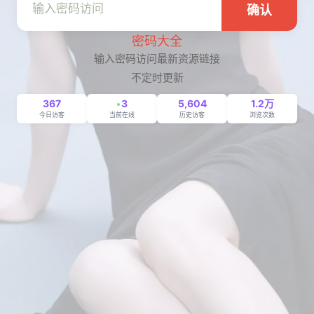
确认
密码大全
输入密码访问最新资源链接
不定时更新
367
3
5,604
1.2万
今日访客
当前在线
历史访客
浏览次数